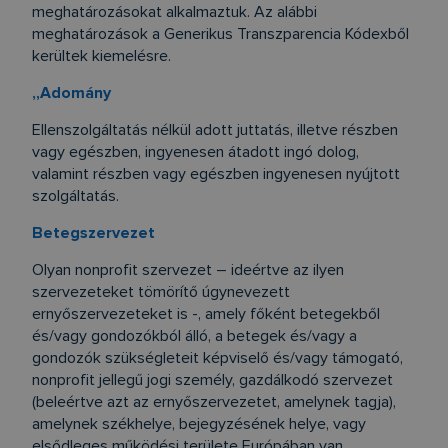
meghatározásokat alkalmaztuk. Az alábbi
meghatározások a Generikus Transzparencia Kódexből
kerültek kiemelésre.
„Adomány
Ellenszolgáltatás nélkül adott juttatás, illetve részben
vagy egészben, ingyenesen átadott ingó dolog,
valamint részben vagy egészben ingyenesen nyújtott
szolgáltatás.
Betegszervezet
Olyan nonprofit szervezet – ideértve az ilyen
szervezeteket tömörítő úgynevezett
ernyőszervezeteket is -, amely főként betegekből
és/vagy gondozókból álló, a betegek és/vagy a
gondozók szükségleteit képviselő és/vagy támogató,
nonprofit jellegű jogi személy, gazdálkodó szervezet
(beleértve azt az ernyőszervezetet, amelynek tagja),
amelynek székhelye, bejegyzésének helye, vagy
elsődleges működési területe Európában van.