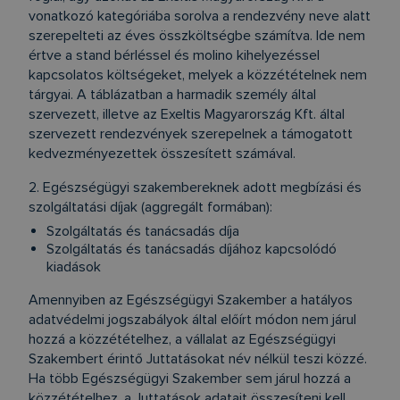
vonatkozó kategóriába sorolva a rendezvény neve alatt
szerepelteti az éves összköltségbe számítva. Ide nem
értve a stand bérléssel és molino kihelyezéssel
kapcsolatos költségeket, melyek a közzétételnek nem
tárgyai. A táblázatban a harmadik személy által
szervezett, illetve az Exeltis Magyarország Kft. által
szervezett rendezvények szerepelnek a támogatott
kedvezményezettek összesített számával.
2. Egészségügyi szakembereknek adott megbízási és
szolgáltatási díjak (aggregált formában):
Szolgáltatás és tanácsadás díja
Szolgáltatás és tanácsadás díjához kapcsolódó
kiadások
Amennyiben az Egészségügyi Szakember a hatályos
adatvédelmi jogszabályok által előírt módon nem járul
hozzá a közzétételhez, a vállalat az Egészségügyi
Szakembert érintő Juttatásokat név nélkül teszi közzé.
Ha több Egészségügyi Szakember sem járul hozzá a
közzétételhez, a Juttatások adatait összesíteni kell.