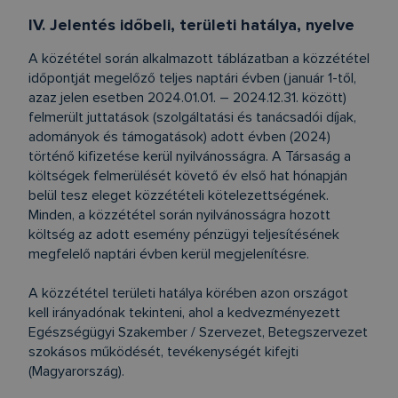
IV. Jelentés időbeli, területi hatálya, nyelve
A közététel során alkalmazott táblázatban a közzététel
időpontját megelőző teljes naptári évben (január 1-től,
azaz jelen esetben 2024.01.01. – 2024.12.31. között)
felmerült juttatások (szolgáltatási és tanácsadói díjak,
adományok és támogatások) adott évben (2024)
történő kifizetése kerül nyilvánosságra. A Társaság a
költségek felmerülését követő év első hat hónapján
belül tesz eleget közzétételi kötelezettségének.
Minden, a közzététel során nyilvánosságra hozott
költség az adott esemény pénzügyi teljesítésének
megfelelő naptári évben kerül megjelenítésre.
A közzététel területi hatálya körében azon országot
kell irányadónak tekinteni, ahol a kedvezményezett
Egészségügyi Szakember / Szervezet, Betegszervezet
szokásos működését, tevékenységét kifejti
(Magyarország).