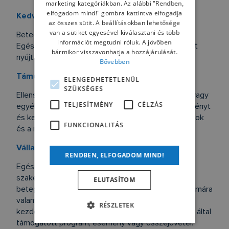
marketing kategóriákban. Az alábbi "Rendben,
elfogadom mind!" gombra kattintva elfogadja
Kedvezményezett
az összes sütit. A beállításokban lehetősége
van a sütiket egyesével kiválasztani és több
Betegszervezet, Egészségügyi Szakember,
információt megtudni róluk. A jövőben
Egészségügyi Szervezet, akinek a Vállalat Juttatást
bármikor visszavonhatja a hozzájárulását.
nyújt.
Bővebben
Támogatás
ELENGEDHETETLENÜL
SZÜKSÉGES
Ellenszolgáltatás nélkül nyújtott pénzbeli juttatás, vagy
TELJESÍTMÉNY
CÉLZÁS
egyéb anyagi előny, ide nem értve az adókedvezményt
és kezességválallást, továbbá a médiaszolgáltatások
FUNKCIONALITÁS
és a műsorszámok támogatását.
Vállalati Rendezvény
RENDBEN, ELFOGADOM MIND!
Egészségügyi Szakemberek, Egészségügyi
szakembereket tömörítő szervezetek, továbbá
ELUTASÍTOM
betegek, Betegszervezetek, illetve azok tagjai számára
valamely Vállalat által, vagy a Vállalat megbízásából
RÉSZLETEK
kezdeményezett vagy szervezett, illetve a Vállalat által
támogatott program, esemény vagy összejövetel.