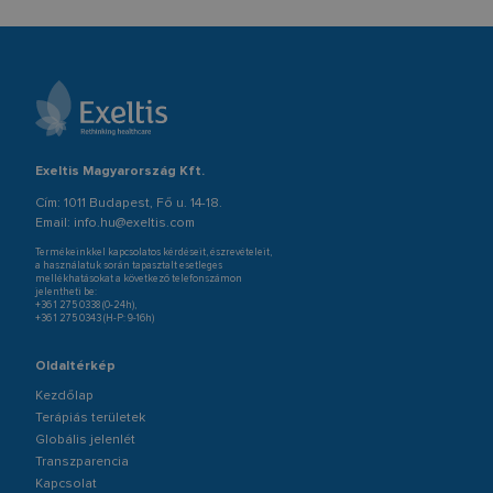
Exeltis Magyarország Kft.
Cím: 1011 Budapest, Fő u. 14-18.
Email:
info.hu@exeltis.com
Termékeinkkel kapcsolatos kérdéseit, észrevételeit,
a használatuk során tapasztalt esetleges
mellékhatásokat a következő telefonszámon
jelentheti be:
+36 1 275 0338
(0-24h),
+36 1 275 0343
(H-P: 9-16h)
Oldaltérkép
Kezdőlap
Terápiás területek
Globális jelenlét
Transzparencia
Kapcsolat