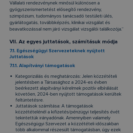
Vállalati rendezvénynek minősül különösen a
gyógyszerismertetést elősegítő rendezvény,
szimpózium, tudományos tanácsadó testületi ülés,
gyárlátogatás, továbbképzés, klinikai vizsgálat és
beavatkozással nem járó vizsgálat vizsgálói találkozója.”
VII. Az egyes juttatások, számításuk módja
7.1. Egészségügyi Szervezeteknek nyújtott
Juttatások
7.1.1. Alapítványi támogatások
Kategorizálás és meghatározás: Jelen közzétételi
jelentésben a Társasághoz a 2024-es évben
beérkezett alapítványi kérelmek pozitív elbírálását
követően, 2024-ben nyújtott támogatások kerültek
feltüntetésre.
Juttatások számítása: A támogatások
közzétételénél a kifizetés/pénzügyi teljesítés évét
tekintettük irányadónak. Amennyiben valamely
Egészségügyi Szervezet a közzétételi időszakban
több alkalommal részesült támogatásban, úgy ezek