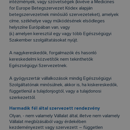
intézmények, vagy szövetségek (kivéve a Medicines
for Europe Betegszervezet Kódex alapján
betegszervezetnek minősülő szervezeteket), amelyek
címe, székhelye vagy működésének elsődleges
helyszíne Európában van, vagy
(ii.) amelyen keresztül egy vagy több Egészségügyi
Szakember szolgáltatásokat nyújt.
A nagykereskedők, forgalmazók és hasonló
kereskedelmi közvetítők nem tekinthetők
Egészségügyi Szervezetnek.
A gyógyszertár vállalkozások mindig Egészségügyi
Szolgáltatónak minősülnek, akkor is, ha kiskereskedők,
függetlenül a tulajdonjogtól, vagy a tulajdonosi
szerkezettől.
Harmadik fél által szervezett rendezvény
Olyan, - nem valamely Vállalat által, illetve nem valamely
Vállalat megbízásából vagy érdekében
kezdeményezett vagy szervezett – független