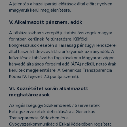
A jelentés a hazai iparági előírások által előírt nyelven
(magyarul) kerül megjelenítésre.
V. Alkalmazott pénznem, adók
A táblázatokban szereplő juttatási összegek magyar
forintban kerülnek feltüntetésre. Külföldi
kongresszusok esetén a Társaság pénzügyi rendszerei
által használt devizaváltási árfolyamok az irányadók. A
kifizetések táblázatba foglalásakor a Magyarországon
irányadó általános forgalmi adó (ÁFA) nélküli, nettó árak
kerültek megjelenítésre. A Generikus Transzparencia
Kódex IV. fejezet 2.3.pontja szerint).
VI. Közzététel során alkalmazott
meghatározások
Az Egészségügyi Szakemberek / Szervezetek,
Betegszervezetek definiálására a Generikus
Transzparencia Kódexben és a
Gyógyszerkommunikáció Etikai Kódexében rögzített