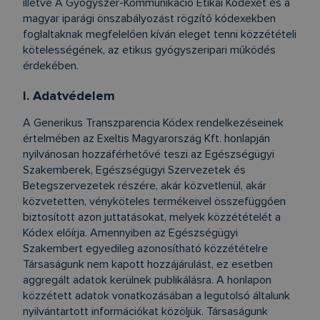
illetve A Gyógyszer-Kommunikáció Etikai Kódexét és a
magyar iparági önszabályozást rögzítő kódexekben
foglaltaknak megfelelően kíván eleget tenni közzétételi
kötelességének, az etikus gyógyszeripari működés
érdekében.
I. Adatvédelem
A Generikus Transzparencia Kódex rendelkezéseinek
értelmében az Exeltis Magyarország Kft. honlapján
nyilvánosan hozzáférhetővé teszi az Egészségügyi
Szakemberek, Egészségügyi Szervezetek és
Betegszervezetek részére, akár közvetlenül, akár
közvetetten, vényköteles termékeivel összefüggően
biztosított azon juttatásokat, melyek közzétételét a
Kódex előírja. Amennyiben az Egészségügyi
Szakembert egyedileg azonosítható közzétételre
Társaságunk nem kapott hozzájárulást, ez esetben
aggregált adatok kerülnek publikálásra. A honlapon
közzétett adatok vonatkozásában a legutolsó általunk
nyilvántartott információkat közöljük. Társaságunk