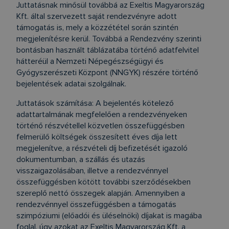
Juttatásnak minősül továbbá az Exeltis Magyarország
Kft. által szervezett saját rendezvényre adott
támogatás is, mely a közzététel során szintén
megjelenítésre kerül. Továbbá a Rendezvény szerinti
bontásban használt táblázatába történő adatfelvitel
hátteréül a Nemzeti Népegészségügyi és
Gyógyszerészeti Központ (NNGYK) részére történő
bejelentések adatai szolgálnak.
Juttatások számítása: A bejelentés kötelező
adattartalmának megfelelően a rendezvényeken
történő részvétellel közvetlen összefüggésben
felmerülő költségek összesített éves díja lett
megjelenítve, a részvételi díj befizetését igazoló
dokumentumban, a szállás és utazás
visszaigazolásában, illetve a rendezvénnyel
összefüggésben kötött további szerződésekben
szereplő nettó összegek alapján. Amennyiben a
rendezvénnyel összefüggésben a támogatás
szimpóziumi (előadói és üléselnöki) díjakat is magába
foglal, úgy azokat az Exeltis Magyarország Kft. a